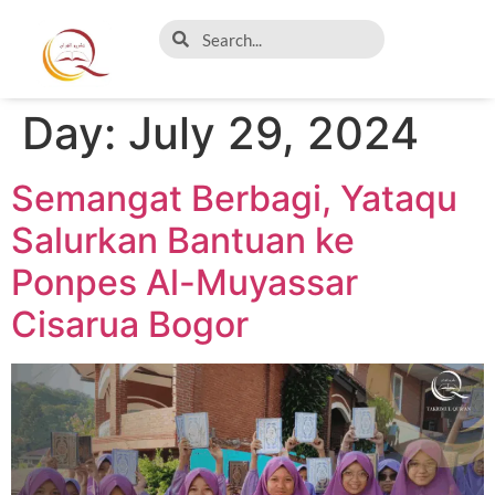
Day:
July 29, 2024
Semangat Berbagi, Yataqu
Salurkan Bantuan ke
Ponpes Al-Muyassar
Cisarua Bogor