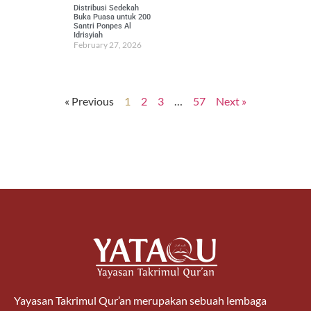
Distribusi Sedekah
Buka Puasa untuk 200
Santri Ponpes Al
Idrisyiah
February 27, 2026
« Previous
1
2
3
…
57
Next »
Yayasan Takrimul Qur’an merupakan sebuah lembaga