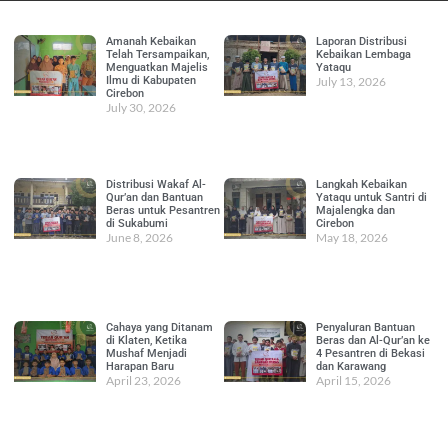
Amanah Kebaikan
Laporan Distribusi
Telah Tersampaikan,
Kebaikan Lembaga
Menguatkan Majelis
Yataqu
Ilmu di Kabupaten
July 13, 2026
Cirebon
July 30, 2026
Distribusi Wakaf Al-
Langkah Kebaikan
Qur’an dan Bantuan
Yataqu untuk Santri di
Beras untuk Pesantren
Majalengka dan
di Sukabumi
Cirebon
June 8, 2026
May 18, 2026
Cahaya yang Ditanam
Penyaluran Bantuan
di Klaten, Ketika
Beras dan Al-Qur’an ke
Mushaf Menjadi
4 Pesantren di Bekasi
Harapan Baru
dan Karawang
April 23, 2026
April 15, 2026