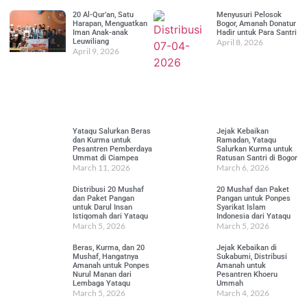
20 Al-Qur’an, Satu
Menyusuri Pelosok
Harapan, Menguatkan
Bogor, Amanah Donatur
Iman Anak-anak
Hadir untuk Para Santri
Leuwiliang
April 8, 2026
April 9, 2026
Yataqu Salurkan Beras
Jejak Kebaikan
dan Kurma untuk
Ramadan, Yataqu
Pesantren Pemberdaya
Salurkan Kurma untuk
Ummat di Ciampea
Ratusan Santri di Bogor
March 11, 2026
March 6, 2026
Distribusi 20 Mushaf
20 Mushaf dan Paket
dan Paket Pangan
Pangan untuk Ponpes
untuk Darul Insan
Syarikat Islam
Istiqomah dari Yataqu
Indonesia dari Yataqu
March 5, 2026
March 5, 2026
Beras, Kurma, dan 20
Jejak Kebaikan di
Mushaf, Hangatnya
Sukabumi, Distribusi
Amanah untuk Ponpes
Amanah untuk
Nurul Manan dari
Pesantren Khoeru
Lembaga Yataqu
Ummah
March 5, 2026
March 4, 2026