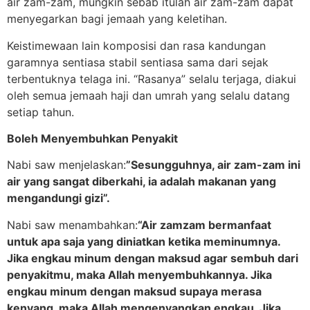
air zam-zam, mungkin sebab itulah air zam-zam dapat
menyegarkan bagi jemaah yang keletihan.
Keistimewaan lain komposisi dan rasa kandungan
garamnya sentiasa stabil sentiasa sama dari sejak
terbentuknya telaga ini. “Rasanya” selalu terjaga, diakui
oleh semua jemaah haji dan umrah yang selalu datang
setiap tahun.
Boleh Menyembuhkan Penyakit
Nabi saw menjelaskan:
”Sesungguhnya, air zam-zam ini
air yang sangat diberkahi, ia adalah makanan yang
mengandungi gizi”.
Nabi saw menambahkan:
“Air zamzam bermanfaat
untuk apa saja yang diniatkan ketika meminumnya.
Jika engkau minum dengan maksud agar sembuh dari
penyakitmu, maka Allah menyembuhkannya. Jika
engkau minum dengan maksud supaya merasa
kenyang, maka Allah mengenyangkan engkau. Jika