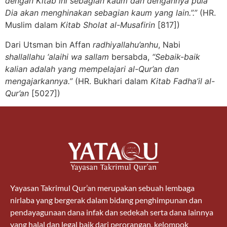
dengan Kitab ini sebagian kaum dan dengannya pula
Dia akan menghinakan sebagian kaum yang lain.”.”
(HR.
Muslim dalam
Kitab Sholat al-Musafirin
[817])
Dari Utsman bin Affan
radhiyallahu’anhu
, Nabi
shallallahu ‘alaihi wa sallam
bersabda,
“Sebaik-baik
kalian adalah yang mempelajari al-Qur’an dan
mengajarkannya.”
(HR. Bukhari dalam
Kitab Fadha’il al-
Qur’an
[5027])
Yayasan Takrimul Qur’an merupakan sebuah lembaga
nirlaba yang bergerak dalam bidang penghimpunan dan
pendayagunaan dana infak dan sedekah serta dana lainnya
yang halal dan legal baik dari perorangan, kelompok