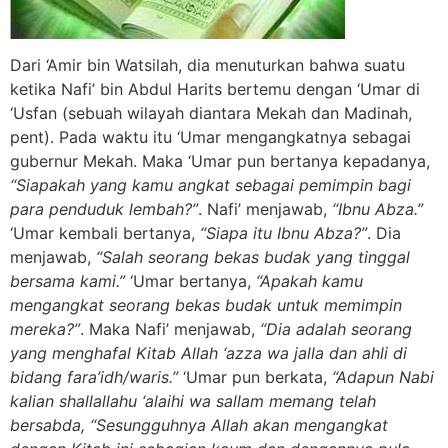
Dari ‘Amir bin Watsilah, dia menuturkan bahwa suatu
ketika Nafi’ bin Abdul Harits bertemu dengan ‘Umar di
‘Usfan (sebuah wilayah diantara Mekah dan Madinah,
pent). Pada waktu itu ‘Umar mengangkatnya sebagai
gubernur Mekah. Maka ‘Umar pun bertanya kepadanya,
“Siapakah yang kamu angkat sebagai pemimpin bagi
para penduduk lembah?”
. Nafi’ menjawab,
“Ibnu Abza.”
‘Umar kembali bertanya,
“Siapa itu Ibnu Abza?”
. Dia
menjawab,
“Salah seorang bekas budak yang tinggal
bersama kami.”
‘Umar bertanya,
“Apakah kamu
mengangkat seorang bekas budak untuk memimpin
mereka?”
. Maka Nafi’ menjawab,
“Dia adalah seorang
yang menghafal Kitab Allah ‘azza wa jalla dan ahli di
bidang fara’idh/waris.”
‘Umar pun berkata,
“Adapun Nabi
kalian shallallahu ‘alaihi wa sallam memang telah
bersabda, “Sesungguhnya Allah akan mengangkat