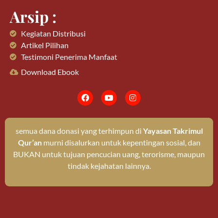
Arsip :
Kegiatan Distribusi
Artikel Pilihan
Testimoni Penerima Manfaat
Download Ebook
semua dana donasi yang terhimpun di
Yayasan Takrimul
Qur’an
murni disalurkan untuk kepentingan sosial, dan
BUKAN untuk tujuan pencucian uang, terorisme, maupun
tindak kejahatan lainnya.