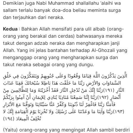
Demikian juga Nabi Muhammad shallallahu ‘alaihi wa
sallam terlalu banyak doa-doa beliau meminta surga
dan terjauhkan dari neraka.
Kedua
: Bahkan Allah mensifati para ulil albab (orang-
orang yang berakal dan cerdas) bahwasanya mereka
takut dengan adzab neraka dan mengharapkan janji
Allah. Yang ini jelas bantahan terhadap Al-Ghozali yang
menganggap orang yang mengharapkan surga dan
takut neraka sebagai orang yang dungu.
الَّذِينَ يَذْكُرُونَ اللَّهَ قِيَامًا وَقُعُودًا وَعَلَى جُنُوبِهِمْ وَيَتَفَكَّرُونَ فِي خَلْقِ
السَّمَاوَاتِ وَالأرْضِ رَبَّنَا مَا خَلَقْتَ هَذَا بَاطِلا سُبْحَانَكَ فَقِنَا عَذَابَ
النَّارِ (١٩١)رَبَّنَا إِنَّكَ مَنْ تُدْخِلِ النَّارَ فَقَدْ أَخْزَيْتَهُ وَمَا لِلظَّالِمِينَ مِنْ
أَنْصَارٍ (١٩٢)رَبَّنَا إِنَّنَا سَمِعْنَا مُنَادِيًا يُنَادِي لِلإيمَانِ أَنْ آمِنُوا بِرَبِّكُمْ
فَآمَنَّا رَبَّنَا فَاغْفِرْ لَنَا ذُنُوبَنَا وَكَفِّرْ عَنَّا سَيِّئَاتِنَا وَتَوَفَّنَا مَعَ الأبْرَارِ
(١٩٣)رَبَّنَا وَآتِنَا مَا وَعَدْتَنَا عَلَى رُسُلِكَ وَلا تُخْزِنَا يَوْمَ الْقِيَامَةِ إِنَّكَ لا
تُخْلِفُ الْمِيعَادَ (١٩٤)
(Yaitu) orang-orang yang mengingat Allah sambil berdiri