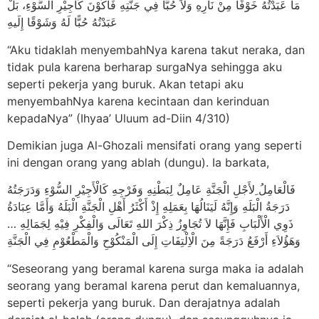
مَا عَبَدْتُهُ خَوْفًا مِنْ نَارِهِ وَلاَ حُبًّا فِي جَنَّتِهِ فَأَكُوْنَ كَأَجِيْرِ السُّوْءِ، بَلْ
عَبَدْتُهُ حُبًّا لَهُ وَشَوْقًا إِلَيهِ
“Aku tidaklah menyembahNya karena takut neraka, dan
tidak pula karena berharap surgaNya sehingga aku
seperti pekerja yang buruk. Akan tetapi aku
menyembahNya karena kecintaan dan kerinduan
kepadaNya” (Ihyaa’ Uluum ad-Diin 4/310)
Demikian juga Al-Ghozali mensifati orang yang seperti
ini dengan orang yang ablah (dungu). Ia barkata,
فَالْعَامِلُ ِلأَجْلِ الْجَنَّةِ عَامِلٌ لِبَطْنِهِ وَفَرْجِهِ كَالْأَجِيْرِ السُّوْءِ وَدَرَجَتُهُ
دَرَجَةُ الْبَلَهِ وَإِنَّهُ لَيَنَالُهَا بِعَمَلِهِ إِذْ أَكْثَرُ أَهْلِ الْجَنَّةِ الْبَلَهُ وَأَمَّا عِبَادَةُ
ذَوِي الْأَلْبَابِ فَإِنَّهَا لاَ تُجَاوِزُ ذِكْرَ اللهِ تَعَالَى وَالْفِكْرِ فِيْهِ لِجَمَالِهِ …
وَهَؤُلاَءِ أَرْفَعُ دَرَجَةً مِنَ الْاِلْتِفَاتِ إِلَى الْمَنْكُوْحِ وَالْمَطْعُوْمِ فِي الْجَنَّةِ
“Seseorang yang beramal karena surga maka ia adalah
seorang yang beramal karena perut dan kemaluannya,
seperti pekerja yang buruk. Dan derajatnya adalah