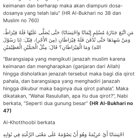
keimanan dan berharap maka akan diampuni dosa-
dosanya yang telah lalu” (HR Al-Bukhari no 38 dan
Muslim no 760)
مَنِ اتَّبَعَ جَنَازَةَ مُسْلِمٍ إِيْمَانًا وَاحْتِسَابًا) حَتَّى يُصَلَّى عَلَيْهَا فَلَهُ قِيْرَاطٌ،
وَمَنْ شَهِدَهَا حَتَّى تُدْفَنَ فَلَهُ قِيْرَاطَانِ (مِنَ الأَجْرِ)، قِيْلَ: (يَا رَسُوْلَ
اللهِ) وَمَا الْقِيْرَاطَانِ؟ قَالَ: مِثْلُ الْجَبَلَيْنِ الْعَظِيْمَيْنِ
“Barangsiapa yang mengikuti janazah muslim karena
keimanan dan mengharapkan (ganjaran dari Allah)
hingga disholatkan jenazah tersebut maka bagi dia qirot
pahala, dan barangsiapa yang menghadiri janazah
hingga dikubur maka baginya dua qirot pahala”. Maka
dikatakan, “Wahai Rasulullah, apa itu dua qirot?”, Nabi
berkata, “Seperti dua gunung besar”
(HR Al-Bukhari no
47)
Al-Khotthoobi berkata
احْتِسَابًا أَيْ عَزِيْمَةً وَهُوَ أَنْ يَصُوْمَهُ عَلَى مَعْنَى الرَّغْبَةِ فِي ثَوَابِهِ