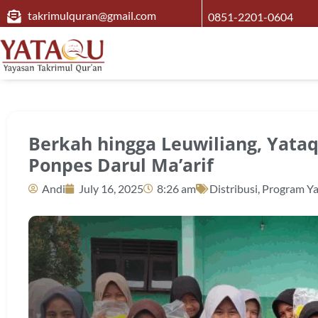
takrimulquran@gmail.com
0851-2201-0604
Berkah hingga Leuwiliang, Yata
Ponpes Darul Ma’arif
Andi
July 16, 2025
8:26 am
Distribusi
,
Program Y