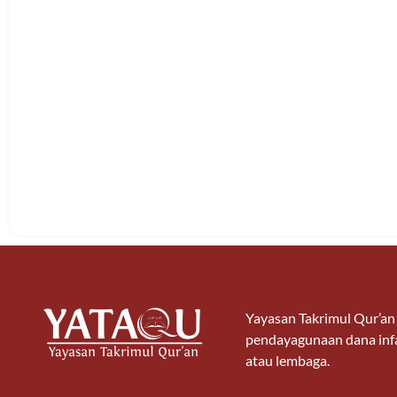
Yayasan Takrimul Qur’a
pendayagunaan dana infa
atau lembaga.