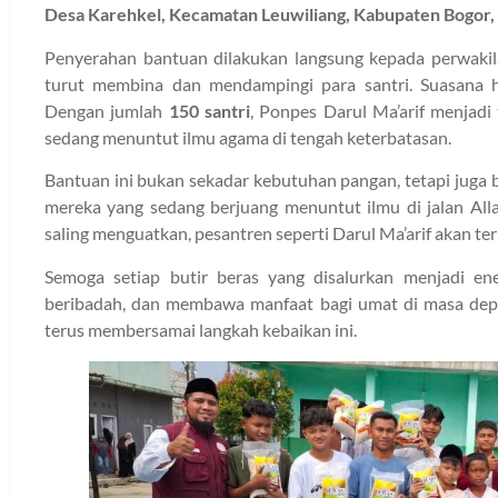
Desa Karehkel, Kecamatan Leuwiliang, Kabupaten Bogor,
Penyerahan bantuan dilakukan langsung kepada perwaki
turut membina dan mendampingi para santri. Suasana h
Dengan jumlah
150 santri
, Ponpes Darul Ma’arif menjad
sedang menuntut ilmu agama di tengah keterbatasan.
Bantuan ini bukan sekadar kebutuhan pangan, tetapi juga 
mereka yang sedang berjuang menuntut ilmu di jalan Al
saling menguatkan, pesantren seperti Darul Ma’arif akan ter
Semoga setiap butir beras yang disalurkan menjadi energ
beribadah, dan membawa manfaat bagi umat di masa depa
terus membersamai langkah kebaikan ini.