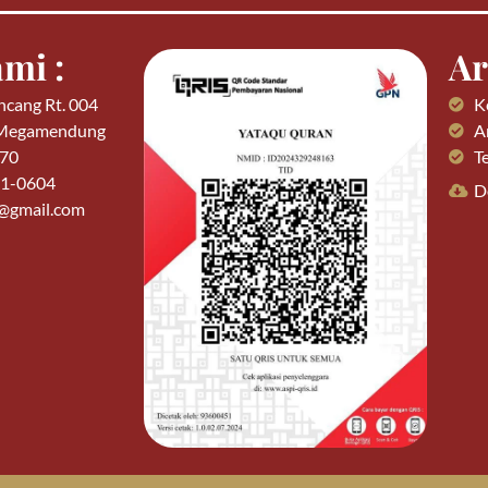
mi :
Ar
ncang Rt. 004
K
 Megamendung
Ar
770
T
01-0604
D
n@gmail.com