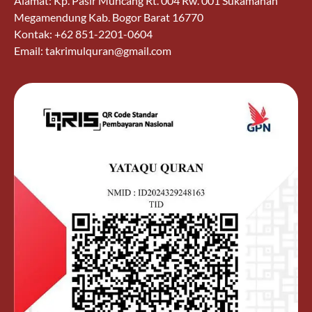
Alamat: Kp. Pasir Muncang Rt. 004 Rw. 001 Sukamanah
Megamendung Kab. Bogor Barat 16770
Kontak: +62 851-2201-0604
Email: takrimulquran@gmail.com