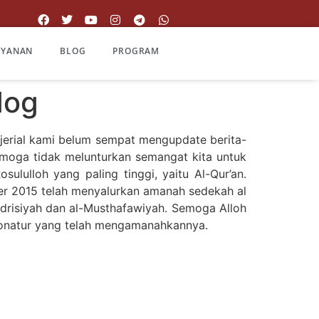
AYANAN
BLOG
PROGRAM
dog
erial kami belum sempat mengupdate berita-
semoga tidak melunturkan semangat kita untuk
ululloh yang paling tinggi, yaitu Al-Qur’an.
ber 2015 telah menyalurkan amanah sedekah al
-Idrisiyah dan al-Musthafawiyah. Semoga Alloh
 Donatur yang telah mengamanahkannya.