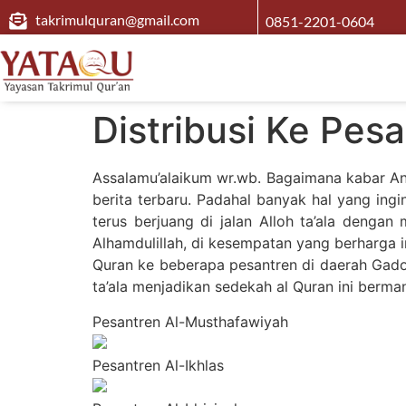
takrimulquran@gmail.com
0851-2201-0604
Distribusi Ke Pes
Assalamu’alaikum wr.wb. Bagaimana kabar A
berita terbaru. Padahal banyak hal yang ing
terus berjuang di jalan Alloh ta’ala dengan
Alhamdulillah, di kesempatan yang berharga 
Quran ke beberapa pesantren di daerah Gadog.
ta’ala menjadikan sedekah al Quran ini berm
Pesantren Al-Musthafawiyah
Pesantren Al-Ikhlas