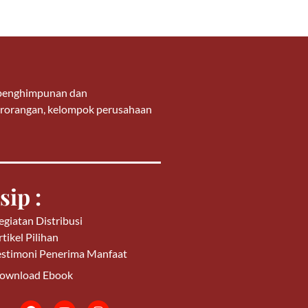
g penghimpunan dan
 perorangan, kelompok perusahaan
sip :
egiatan Distribusi
tikel Pilihan
estimoni Penerima Manfaat
ownload Ebook