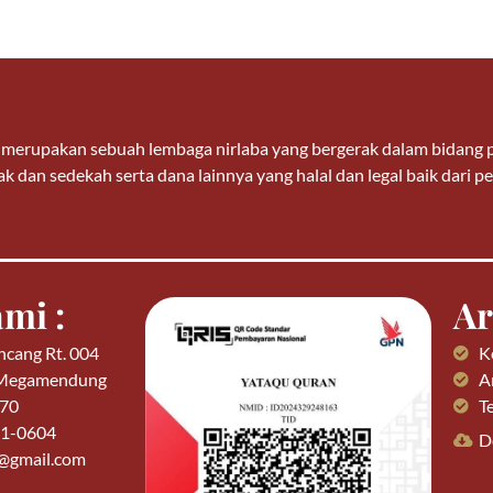
n merupakan sebuah lembaga nirlaba yang bergerak dalam bidan
k dan sedekah serta dana lainnya yang halal dan legal baik dari
mi :
Ar
ncang Rt. 004
K
 Megamendung
Ar
770
T
01-0604
D
n@gmail.com