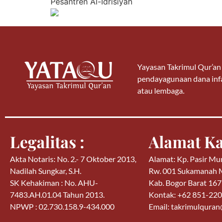
Pesantren Al-Idrisiyah
Yayasan Takrimul Qur’a
pendayagunaan dana infa
atau lembaga.
Legalitas :
Alamat Ka
Akta Notaris: No. 2.- 7 Oktober 2013,
Alamat: Kp. Pasir Mu
Nadilah Sungkar, S.H.
Rw. 001 Sukamanah
SK Kehakiman : No. AHU-
Kab. Bogor Barat 16
7483.AH.01.04 Tahun 2013.
Kontak: +62 851-22
NPWP : 02.730.158.9-434.000
Email: takrimulqura