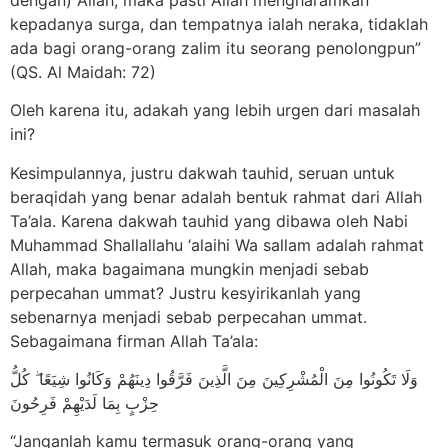
kepadanya surga, dan tempatnya ialah neraka, tidaklah
ada bagi orang-orang zalim itu seorang penolongpun”
(QS. Al Maidah: 72)
Oleh karena itu, adakah yang lebih urgen dari masalah
ini?
Kesimpulannya, justru dakwah tauhid, seruan untuk
beraqidah yang benar adalah bentuk rahmat dari Allah
Ta’ala. Karena dakwah tauhid yang dibawa oleh Nabi
Muhammad Shallallahu ‘alaihi Wa sallam adalah rahmat
Allah, maka bagaimana mungkin menjadi sebab
perpecahan ummat? Justru kesyirikanlah yang
sebenarnya menjadi sebab perpecahan ummat.
Sebagaimana firman Allah Ta’ala:
وَلَا تَكُونُوا مِنَ الْمُشْرِكِينَ مِنَ الَّذِينَ فَرَّقُوا دِينَهُمْ وَكَانُوا شِيَعًا ۖ كُلُّ
حِزْبٍ بِمَا لَدَيْهِمْ فَرِحُونَ
“Janganlah kamu termasuk orang-orang yang