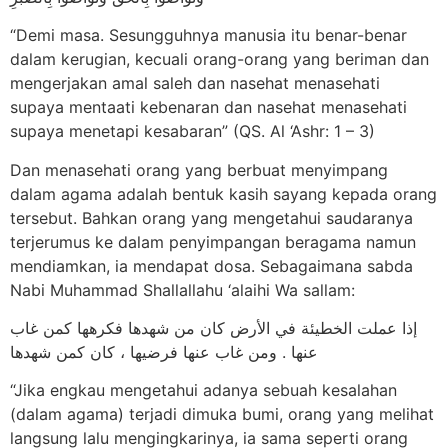
“Demi masa. Sesungguhnya manusia itu benar-benar
dalam kerugian, kecuali orang-orang yang beriman dan
mengerjakan amal saleh dan nasehat menasehati
supaya mentaati kebenaran dan nasehat menasehati
supaya menetapi kesabaran” (QS. Al ‘Ashr: 1 – 3)
Dan menasehati orang yang berbuat menyimpang
dalam agama adalah bentuk kasih sayang kepada orang
tersebut. Bahkan orang yang mengetahui saudaranya
terjerumus ke dalam penyimpangan beragama namun
mendiamkan, ia mendapat dosa. Sebagaimana sabda
Nabi Muhammad Shallallahu ‘alaihi Wa sallam:
إذا عملت الخطيئة في الأرض كان من شهدها فكرهها كمن غاب
عنها . ومن غاب عنها فرضيها ، كان كمن شهدها
“Jika engkau mengetahui adanya sebuah kesalahan
(dalam agama) terjadi dimuka bumi, orang yang melihat
langsung lalu mengingkarinya, ia sama seperti orang