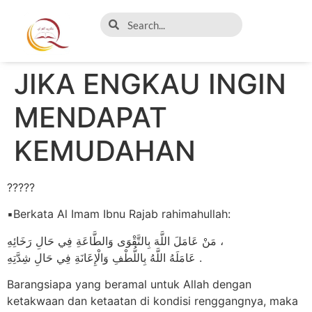
JIKA ENGKAU INGIN
MENDAPAT
KEMUDAHAN
?????
▪️Berkata Al Imam Ibnu Rajab rahimahullah:
مَنْ عَامَلَ اللَّهَ بِالتَّقْوَى وَالطَّاعَةِ فِي حَالِ رَخَائِهِ ،
عَامَلَهُ اللَّهُ بِاللُّطْفِ وَالْإِعَانَةِ فِي حَالِ شِدَّتِهِ .
Barangsiapa yang beramal untuk Allah dengan
ketakwaan dan ketaatan di kondisi renggangnya, maka