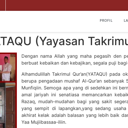
PROFIL
L
TAQU (Yayasan Takrimu
Dengan nama Allah yang maha pegasih den pe
berbuat kebaikan dan kebajikan, segala puji bagi
Alhamdulillah Takrimul Qur’an(YATAQU) pada o
berupa pengadaan mushaf Al-Qur’an sebanyak 5
Munfiqiin. Semoga apa yang di sedehkan ini ber
amal jariyah ini senatiasa memancarkan kebaik
Razaq, mudah-mudahan bagi yang sakit segera 
yang sempit di lapangkan,yang sedang usaha
akhirat kelak adalah balasan yang lebih baik da
Yaa Mujiibassaa-iliin.