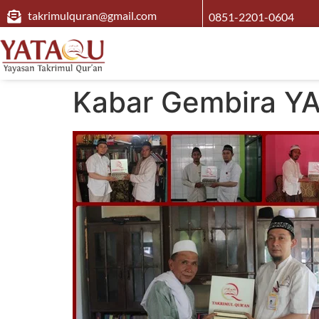
takrimulquran@gmail.com
0851-2201-0604
Kabar Gembira YA