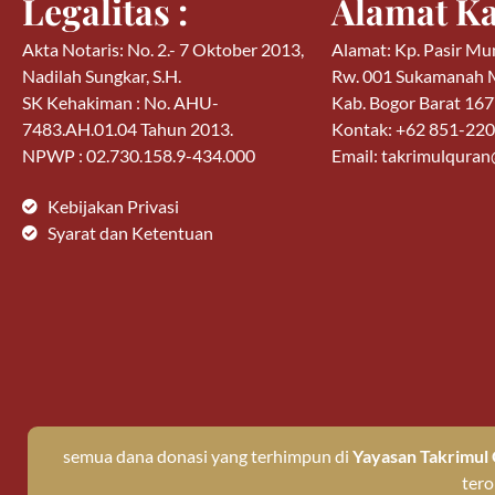
Legalitas :
Alamat Ka
Akta Notaris: No. 2.- 7 Oktober 2013,
Alamat: Kp. Pasir Mu
Nadilah Sungkar, S.H.
Rw. 001 Sukamanah
SK Kehakiman : No. AHU-
Kab. Bogor Barat 16
7483.AH.01.04 Tahun 2013.
Kontak: +62 851-22
NPWP : 02.730.158.9-434.000
Email: takrimulqura
Kebijakan Privasi
Syarat dan Ketentuan
semua dana donasi yang terhimpun di
Yayasan Takrimul 
tero