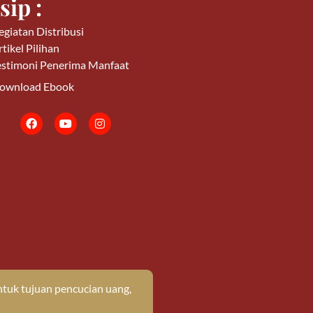
sip :
egiatan Distribusi
tikel Pilihan
estimoni Penerima Manfaat
ownload Ebook
tuk tujuan pencucian uang,