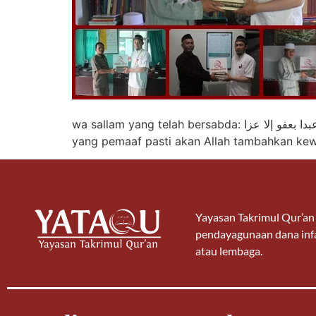
wa sallam yang telah bersabda: ما نقصت صدقة من مال وما زاد الله عبدا بعفو إلا عزا “Harta tidak akan berkurang dengan sedekah. Dan seorang hamba
yang pemaaf pasti akan Allah tambahkan kew
Yayasan Takrimul Qur’a
pendayagunaan dana infa
atau lembaga.