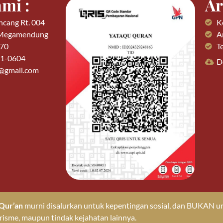
mi :
Ar
ncang Rt. 004
K
 Megamendung
Ar
770
T
01-0604
D
n@gmail.com
Qur’an
murni disalurkan untuk kepentingan sosial, dan BUKAN un
risme, maupun tindak kejahatan lainnya.