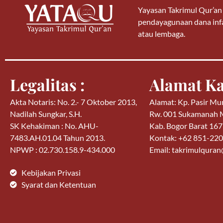
Yayasan Takrimul Qur’a
pendayagunaan dana infa
atau lembaga.
Legalitas :
Alamat Ka
Akta Notaris: No. 2.- 7 Oktober 2013,
Alamat: Kp. Pasir Mu
Nadilah Sungkar, S.H.
Rw. 001 Sukamanah
SK Kehakiman : No. AHU-
Kab. Bogor Barat 16
7483.AH.01.04 Tahun 2013.
Kontak: +62 851-22
NPWP : 02.730.158.9-434.000
Email: takrimulqura
Kebijakan Privasi
Syarat dan Ketentuan