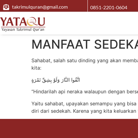
takrimulquran@gmail.com
0851-2201-0604
MANFAAT SEDEKA
Sahabat, salah satu dinding yang akan membat
kita:
اتَّقُوا النَّارَ وَلَوْ بِشِقِّ تَمْرَةٍ
“Hindarilah api neraka walaupun dengan ber
Yaitu sahabat, upayakan semampu yang bisa k
diri dari sedekah. Karena yang kita keluarkan