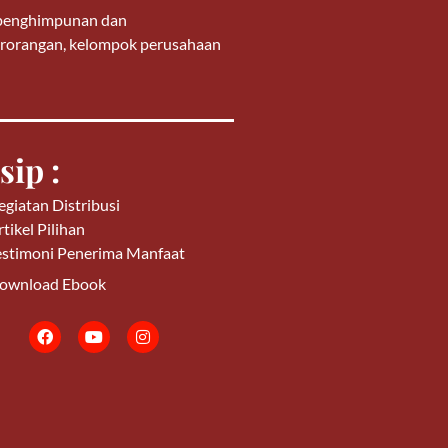
g penghimpunan dan
 perorangan, kelompok perusahaan
sip :
egiatan Distribusi
tikel Pilihan
estimoni Penerima Manfaat
ownload Ebook