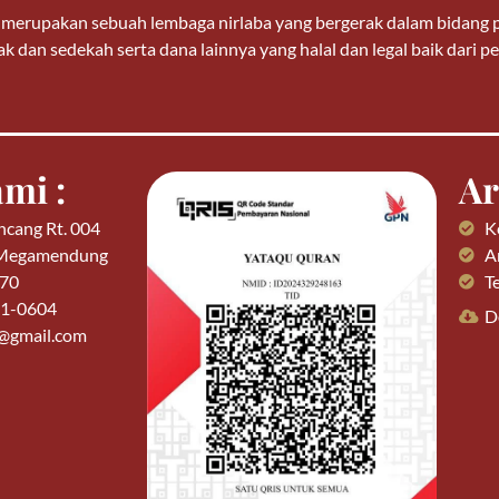
n merupakan sebuah lembaga nirlaba yang bergerak dalam bidan
k dan sedekah serta dana lainnya yang halal dan legal baik dari
mi :
Ar
ncang Rt. 004
K
 Megamendung
Ar
770
T
01-0604
D
n@gmail.com