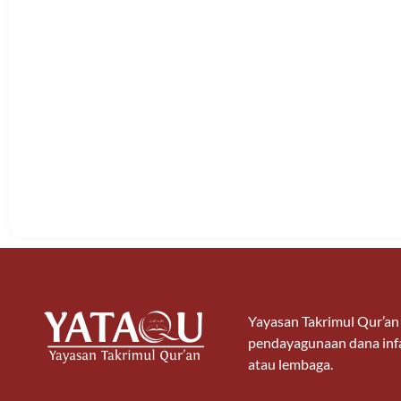
Yayasan Takrimul Qur’a
pendayagunaan dana infa
atau lembaga.