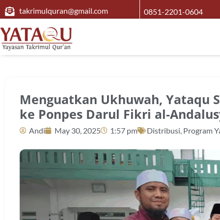
takrimulquran@gmail.com
0851-2201-0604
Menguatkan Ukhuwah, Yataqu S
ke Ponpes Darul Fikri al-Andalus
Andi
May 30, 2025
1:57 pm
Distribusi
,
Program Y