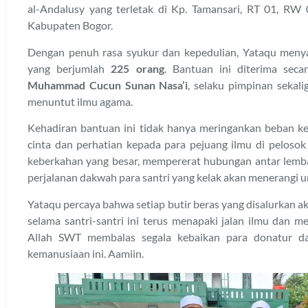
al-Andalusy yang terletak di Kp. Tamansari, RT 01, RW
Kabupaten Bogor.
Dengan penuh rasa syukur dan kepedulian, Yataqu men
yang berjumlah
225 orang
. Bantuan ini diterima sec
Muhammad Cucun Sunan Nasa’i
, selaku pimpinan sekal
menuntut ilmu agama.
Kehadiran bantuan ini tidak hanya meringankan beban ke
cinta dan perhatian kepada para pejuang ilmu di pelosok
keberkahan yang besar, mempererat hubungan antar lemb
perjalanan dakwah para santri yang kelak akan menerangi u
Yataqu percaya bahwa setiap butir beras yang disalurkan ak
selama santri-santri ini terus menapaki jalan ilmu dan
Allah SWT membalas segala kebaikan para donatur da
kemanusiaan ini. Aamiin.