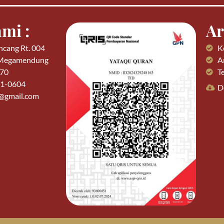
mi :
Ar
ncang Rt. 004
K
 Megamendung
Ar
770
T
01-0604
D
n@gmail.com