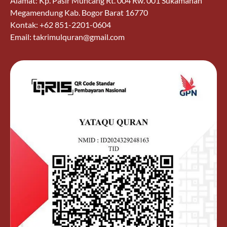
Alamat: Kp. Pasir Muncang Rt. 004 Rw. 001 Sukamanah
Megamendung Kab. Bogor Barat 16770
Kontak: +62 851-2201-0604
Email: takrimulquran@gmail.com