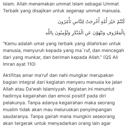
Islam. Allah menamakan ummat Islam sebagai Ummat
Terbaik yang disajikan untuk segenap ummat manusia.
كُنْتُمْ خَيْرَ أُمَّةٍ أُخْرِجَتْ لِلنَّاسِ تَأْمُرُونَ
بِالْمَعْرُوفِ وَتَنْهَوْنَ عَنِ الْمُنْكَرِ وَتُؤْمِنُونَ بِاللَّهِ
”Kamu adalah umat yang terbaik yang dilahirkan untuk
manusia, menyuruh kepada yang ma`ruf, dan mencegah
dari yang munkar, dan beriman kepada Allah.” (QS Ali
Imran ayat 110)
Aktifitas amar ma’ruf dan nahi mungkar merupakan
bagian integral dari kegiatan menyeru manusia ke jalan
Allah atau Da’wah Islamiyyah. Kegiatan ini menuntut
hadirnya kegairahan dan emosi positif pada diri
pelakunya. Tanpa adanya kegairahan maka seorang
muslim tidak akan mau meluruskan penyimpangan
saudaranya. Tanpa gairah mana mungkin seseorang
akan tergerak untuk menyadarkan orang lain agar