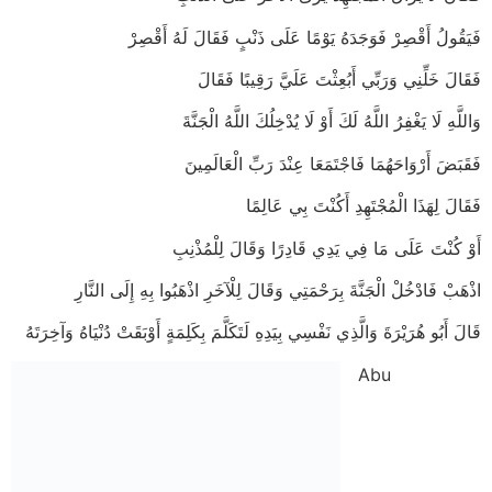
فَيَقُولُ أَقْصِرْ فَوَجَدَهُ يَوْمًا عَلَى ذَنْبٍ فَقَالَ لَهُ أَقْصِرْ
فَقَالَ خَلِّنِي وَرَبِّي أَبُعِثْتَ عَلَيَّ رَقِيبًا فَقَالَ
وَاللَّهِ لَا يَغْفِرُ اللَّهُ لَكَ أَوْ لَا يُدْخِلُكَ اللَّهُ الْجَنَّةَ
فَقَبَضَ أَرْوَاحَهُمَا فَاجْتَمَعَا عِنْدَ رَبِّ الْعَالَمِينَ
فَقَالَ لِهَذَا الْمُجْتَهِدِ أَكُنْتَ بِي عَالِمًا
أَوْ كُنْتَ عَلَى مَا فِي يَدِي قَادِرًا وَقَالَ لِلْمُذْنِبِ
اذْهَبْ فَادْخُلْ الْجَنَّةَ بِرَحْمَتِي وَقَالَ لِلْآخَرِ اذْهَبُوا بِهِ إِلَى النَّارِ
قَالَ أَبُو هُرَيْرَةَ وَالَّذِي نَفْسِي بِيَدِهِ لَتَكَلَّمَ بِكَلِمَةٍ أَوْبَقَتْ دُنْيَاهُ وَآخِرَتَهُ
Abu