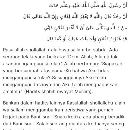
أَنَّ رَسُولَ اللَّهِ صَلَّى اللَّهُ عَلَيْهِ وَسَلَّمَ حَدَّثَ
أَنَّ رَجُلًا قَالَ وَاللَّهِ لَا يَغْفِرُ اللَّهُ لِفُلَانٍ وَإِنَّ اللَّهَ تَعَالَى قَالَ
مَنْ ذَا الَّذِي يَتَأَلَّى عَلَيَّ أَنْ لَا أَغْفِرَ لِفُلَانٍ فَإِنِّي
قَدْ غَفَرْتُ لِفُلَانٍ وَأَحْبَطْتُ عَمَلَكَ أَوْ كَمَا قَالَ
Rasulullah shollallahu ’alaih wa sallam bersabda: Ada
seorang lelaki yang berkata: “Demi Allah, Allah tidak
akan mengampuni si fulan.” Allah berfirman: ”Siapakah
yang bersumpah atas nama-Ku bahwa Aku tidak
mengampuni si fulan? Sesungguhnya Aku telah
mengampuni dosanya dan Aku telah menghapuskan
amalmu.” (Hadits shahih riwayat Muslim).
Bahkan dalam hadits lainnya Rasulullah shollallahu ’alaih
wa sallam menggambarkan peristiwa yang pernah
terjadi pada Bani Israil. Suatu ketika ada abang-beradik
dari Bani Israil. Salah seorang diantara keduanya sering