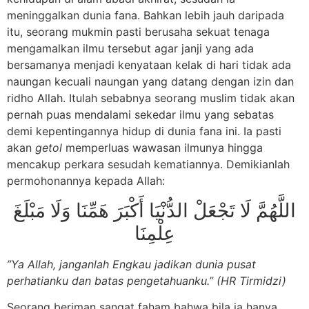
meninggalkan dunia fana. Bahkan lebih jauh daripada
itu, seorang mukmin pasti berusaha sekuat tenaga
mengamalkan ilmu tersebut agar janji yang ada
bersamanya menjadi kenyataan kelak di hari tidak ada
naungan kecuali naungan yang datang dengan izin dan
ridho Allah. Itulah sebabnya seorang muslim tidak akan
pernah puas mendalami sekedar ilmu yang sebatas
demi kepentingannya hidup di dunia fana ini. Ia pasti
akan
getol
memperluas wawasan ilmunya hingga
mencakup perkara sesudah kematiannya. Demikianlah
permohonannya kepada Allah:
اللَّهُمَّ لَا تَجْعَلْ الدُّنْيَا أَكْبَرَ هَمِّنَا وَلَا مَبْلَغَ
عِلْمِنَا
”Ya Allah, janganlah Engkau jadikan dunia pusat
perhatianku dan batas pengetahuanku.” (HR Tirmidzi)
Seorang beriman sangat faham bahwa bila ia hanya