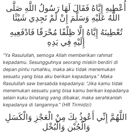
أُعْطِيهِ إِيَّاهُ فَقَالَ لَهَا رَسُولُ اللَّهِ صَلَّى
اللَّهُ عَلَيْهِ وَسَلَّمَ إِنْ لَمْ تَجِدِي شَيْئًا
تُعْطِينَهُ إِيَّاهُ إِلَّا ظِلْفًا مُحْرَقًا فَادْفَعِيهِ
إِلَيْهِ فِي يَدِهِ
“Ya Rasulullah, semoga Allah memberikan rahmat
kepadamu. Sesungguhnya seorang miskin berdiri di
depan pintu rumahku, maka aku tidak menemukan
sesuatu yang bisa aku berikan kepadanya.” Maka
Rasulullah saw bersabda kepadanya: ”Jika kamu tidak
menemukan sesuatu yang bisa kamu berikan kepadanya
selain kuku binatang yang dibakar, maka serahkanlah
kepadanya di tangannya.” (HR Tirmidzi)
اللَّهُمَّ إِنِّي أَعُوذُ بِكَ مِنْ الْعَجْزِ وَالْكَسَلِ
وَالْجُبْنِ وَالْبُخْلِ