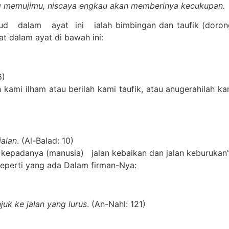
ng memujimu, niscaya engkau akan memberinya kecukupan.
alam ayat ini ialah bimbingan dan taufik (dorongan)
t dalam ayat di bawah ini:
6)
ami ilham atau berilah kami taufik, atau anugerahilah ka
jalan
. (Al-Balad: 10)
 kepadanya (manusia) jalan kebaikan dan jalan keburukan”
eperti yang ada Dalam firman-Nya:
uk ke jalan yang lurus
. (An-Nahl: 121)