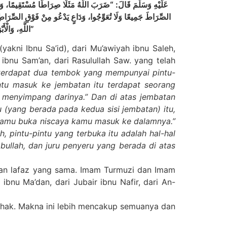
عَلَيْهِ وَسَلَّمَ قَالَ: “ضَرَبَ اللَّهُ مَثَلًا صِرَاطًا مُسْتَقِيمًا، وَع
الصِّرَاطَ جَمِيعًا وَلَا تُعَوِّجُوا، وَدَاعٍ يَدْعُو مِنْ فَوْقِ الصِّرَاطِ، فَإ
اللَّهِ، وَالْأَبْوَابُ الْمُفَتَّحَةُ مَحَارِمُ اللَّهِ، وَذَلِكَ الدَّاعِي عَلَى رَأْسِ الصِّرَاطِ كِتَابُ اللَّهِ، وَالدَّاعِي مِنْ فَوْقِ الصِّرَاطِ وَاعِظُ اللَّهِ فِي قَلْبِ كُلِّ مُسْلِمٍ”
akni Ibnu Sa’id), dari Mu’awiyah ibnu Saleh,
bnu Sam’an, dari Rasulullah Saw. yang telah
 terdapat dua tembok yang mempunyai pintu-
intu masuk ke jembatan itu terdapat seorang
n menyimpang darinya.” Dan di atas jembatan
 (yang berada pada kedua sisi jembatan) itu,
a kamu buka niscaya kamu masuk ke dalamnya.”
pintu-pintu yang terbuka itu adalah hal-hal
bullah, dan juru penyeru yang berada di atas
ngan lafaz yang sama. Imam Turmuzi dan Imam
 ibnu Ma’dan, dari Jubair ibnu Nafir, dari An-
g hak. Makna ini lebih mencakup semuanya dan