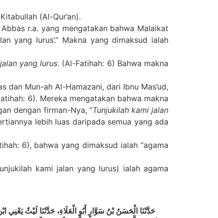
itabullah (Al-Qur’an).
nu Abbas r.a. yang mengatakan bahwa Malaikat
an yang lurus’.” Makna yang dimaksud ialah
jalan yang lurus
. (Al-Fatihah: 6) Bahwa makna
bas dan Mun-ah Al-Hamazani, dari Ibnu Mas’ud,
-Fatihah: 6). Mereka mengatakan bahwa makna
gan dengan firman-Nya, “
Tunjukilah kami jalan
rtiannya lebih luas daripada semua yang ada
tihah: 6), bahwa yang dimaksud ialah “agama
jukilah kami jalan yang lurus) ialah agama
حَدَّثَنَا الْحَسَنُ بْنُ سَوَّارٍ أَبُو الْعَلَاءِ، حَدَّثَنَا لَيْثٌ يَعْنِي