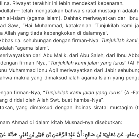
 r.a. Riwayat terakhir ini lebih mendekati kebenaran.
Abdullah— telah mengatakan bahwa siratal mustaqim adalah K
lah al-islam (agama Islam). Dahhak meriwayatkan dari Ib
d Saw., “Hai Muhammad, katakanlah. ‘Tunjukilah kami jal
ama Allah yang tiada kebengkokan di dalamnya”.
Abbas r.a. sehubungan dengan firman-Nya:
Tunjukilah kami 
adalah “agama Islam”.
eriwayatkan dari Abu Malik, dari Abu Saleh, dari Ibnu Ab
 dengan firman-Nya, “
Tunjukilah kami jalan yang lurus
” (Al
ibnu Muhammad ibnu Aqil meriwayatkan dari Jabir sehubun
 bahwa makna yang dimaksud ialah agama Islam yang penge
ngan firman-Nya, “
Tunjukilah kami jalan yang lurus”
(Al-Fa
g diridai oleh Allah Swt. buat hamba-Nya”.
kan, yang dimaksud dengan ihdinas siratal mustaqim (tun
 Imam Ahmad di dalam kitab Musnad-nya disebutkan:
 ابْنَ سَعْدٍ، عَنْ مُعَاوِيَةَ بْنِ صَالِحٍ: أَنَّ عَبْدَ الرَّحْمَنِ بْنَ جُبَيْرِ بْنِ نُفَيْرٍ، حَدَّثَهُ