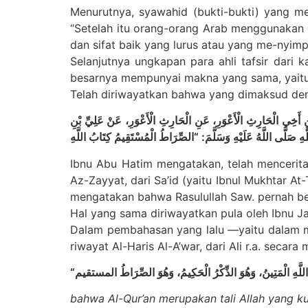
Menurutnya, syawahid (bukti-bukti) yang m
“Setelah itu orang-orang Arab menggunakan
dan sifat baik yang lurus atau yang me-nyim
Selanjutnya ungkapan para ahli tafsir dari 
besarnya mempunyai makna yang sama, yaitu 
Telah diriwayatkan bahwa yang dimaksud dengan
نِ أَخِي الْحَارِثِ الْأَعْوَرِ، عَنِ الْحَارِثِ الْأَعْوَرِ، عَنْ عَلِيِّ بْنِ
Ibnu Abu Hatim mengatakan, telah mencerit
Az-Zayyat, dari Sa’id (yaitu Ibnul Mukhtar At-T
mengatakan bahwa Rasulullah Saw. pernah b
Hal yang sama diriwayatkan pula oleh Ibnu J
Dalam pembahasan yang lalu —yaitu dalam m
riwayat Al-Haris Al-A’war, dari Ali r.a. secara m
bahwa Al-Qur’an merupakan tali Allah yang ku