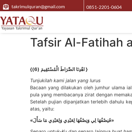
takrimulquran@gmail.com
0851-2201-0604
Tafsir Al-Fatihah 
{
اهْدِنَا الصِّرَاطَ الْمُسْتَقِيمَ (6
) }
Tunjukilah kami jalan yang lurus
Bacaan yang dilakukan oleh jumhur ulama ia
pula yang membacanya zirat dengan memakai z
Setelah pujian dipanjatkan terlebih dahulu k
atas, yaitu:
«فَنِصْفُهَا لِي وَنِصْفُهَا لِعَبْدِي وَلِعَبْدِي مَا سَأَلَ»
Separo untuk-Ku dan separo lainnya buat ham