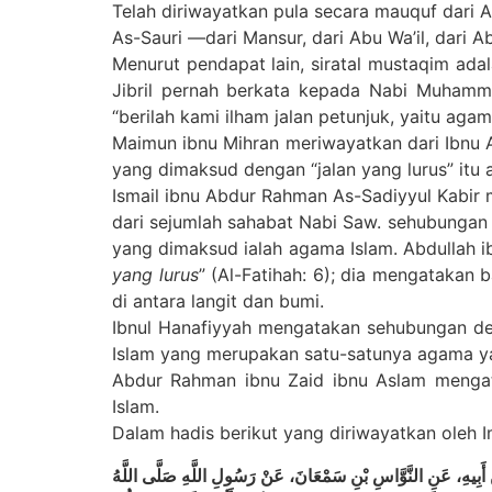
Telah diriwayatkan pula secara mauquf dari Ali
As-Sauri —dari Mansur, dari Abu Wa’il, dari 
Menurut pendapat lain, siratal mustaqim ada
Jibril pernah berkata kepada Nabi Muhamma
“berilah kami ilham jalan petunjuk, yaitu ag
Maimun ibnu Mihran meriwayatkan dari Ibnu 
yang dimaksud dengan “jalan yang lurus” itu 
Ismail ibnu Abdur Rahman As-Sadiyyul Kabir m
dari sejumlah sahabat Nabi Saw. sehubungan
yang dimaksud ialah agama Islam. Abdullah 
yang lurus
” (Al-Fatihah: 6); dia mengatakan
di antara langit dan bumi.
Ibnul Hanafiyyah mengatakan sehubungan de
Islam yang merupakan satu-satunya agama yan
Abdur Rahman ibnu Zaid ibnu Aslam mengata
Islam.
Dalam hadis berikut yang diriwayatkan oleh
 عَنْ أَبِيهِ، عَنِ النَّوَّاسِ بْنِ سَمْعَانَ، عَنْ رَسُولِ اللَّهِ صَلَّى اللَّهُ