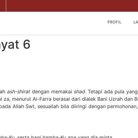
PROFIL
L
ayat 6
lah
ash-shirat
dengan memakai
shad
. Tetapi ada pula ya
a, menurut Al-Farra berasal dari dialek Bani Uzrah dan Ba
epada Allah Swt, sesuailah bila diiringi dengan permohona
ba-Ku, serta bagi hamba-Ku apa yang dia minta.