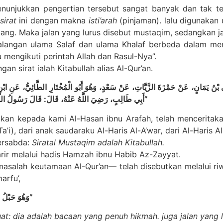
enunjukkan pengertian tersebut sangat banyak dan tak te
sirat
ini dengan makna
isti’arah
(pinjaman). lalu digunakan
pang. Maka jalan yang lurus disebut mustaqim, sedangkan 
kalangan ulama Salaf dan ulama Khalaf berbeda dalam menaf
mengikuti perintah Allah dan Rasul-Nya”.
 sirat ialah Kitabullah alias Al-Qur’an.
ى بْنُ يَمَانٍ، عَنْ حَمْزَةَ الزَّيَّاتِ، عَنْ سَعْدٍ، وَهُوَ أَبُو
الْمُخْتَارِ الطَّائِيُّ، عَنِ ابْ
أَبِي طَالِبٍ، رَضِيَ اللَّهُ عَنْهُ، قَالَ: قَالَ رَسُولُ اللَّهِ صَلَّى اللَّهُ عَلَيْهِ وَسَلَّمَ: “الصِّرَاطُ الْمُسْتَقِيمُ كِتَابُ اللَّهِ”
akan kepada kami Al-Hasan ibnu Arafah, telah mencerita
a’i), dari anak saudaraku Al-Haris Al-A’war, dari Al-Haris Al-
ersabda:
Siratal Mustaqim adalah Kitabullah.
arir melalui hadis Hamzah ibnu Habib Az-Zayyat.
asalah keutamaan Al-Qur’an— telah disebutkan melalui r
arfu’,
“وَهُوَ حَبْلُ اللَّهِ الْمَتِينُ، وَهُوَ الذِّكْرُ الْحَكِيمُ، وَهُوَ الصِّرَاطُ المستقيم”
at: dia adalah bacaan yang penuh hikmah. juga jalan yang l