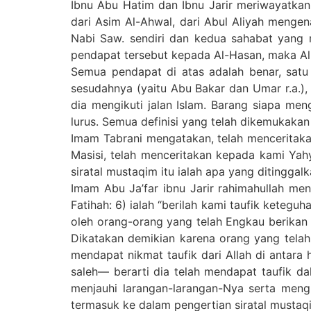
Ibnu Abu Hatim dan Ibnu Jarir meriwayatkan
dari Asim Al-Ahwal, dari Abul Aliyah menge
Nabi Saw. sendiri dan kedua sahabat yang m
pendapat tersebut kepada Al-Hasan, maka Al-
Semua pendapat di atas adalah benar, satu
sesudahnya (yaitu Abu Bakar dan Umar r.a.), 
dia mengikuti jalan Islam. Barang siapa mengi
lurus. Semua definisi yang telah dikemukaka
Imam Tabrani mengatakan, telah menceritaka
Masisi, telah menceritakan kepada kami Yahy
siratal mustaqim itu ialah apa yang ditinggal
Imam Abu Ja’far ibnu Jarir rahimahullah me
Fatihah: 6) ialah “berilah kami taufik kete
oleh orang-orang yang telah Engkau berikan n
Dikatakan demikian karena orang yang telah
mendapat nikmat taufik dari Allah di antar
saleh— berarti dia telah mendapat taufik d
menjauhi larangan-larangan-Nya serta mengi
termasuk ke dalam pengertian siratal mustaqi