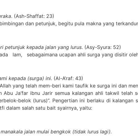
eraka
. (Ash-Shaffat: 23)
bimbingan dan petunjuk, begitu pula makna yang terkandung
 petunjuk kepada jalan yang lurus
. (Asy-Syura: 52)
a lam, sebagaimana ucapan ahli surga yang disitir oleh
ami kepada (surga) ini
. (Al-A’raf: 43)
Allah yang telah mem-beri kami taufik ke surga ini dan me
 Abu Ja’far ibnu Jarir semua kalangan ahli takwil telah
erbelok-belok (lurus)”. Pengertian ini berlaku di kalangan
fi dalam salah satu bait syairnya, yaitu:
manakala jalan mulai bengkok (tidak lurus lagi).