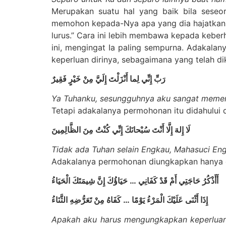
Merupakan suatu hal yang baik bila seseo
memohon kepada-Nya apa yang dia hajatkan 
lurus.” Cara ini lebih membawa kepada keberh
ini, mengingat Ia paling sempurna. Adakala
keperluan dirinya, sebagaimana yang telah di
رَبِّ إِنِّي لِما أَنْزَلْتَ إِلَيَّ مِنْ خَيْرٍ فَقِيرٌ
Ya Tuhanku, sesungguhnya aku sangat memer
Tetapi adakalanya permohonan itu didahului
لَا إِلهَ إِلَّا أَنْتَ سُبْحانَكَ إِنِّي كُنْتُ مِنَ الظَّالِمِينَ
Tidak ada Tuhan selain Engkau, Mahasuci En
Adakalanya permohonan diungkapkan hanya de
حَيَاؤُكَ إِنَّ شِيمَتَكَ الْحَيَاءُ
…
أَأَذْكُرُ حَاجَتِي أَمْ قَدْ كَفَانِي
كَفَاهُ مِنْ تَعَرُّضِهِ الثَّنَاءُ
…
إِذَا أَثْنَى عَلَيْكَ الْمَرْءُ يَوْمًا
Apakah aku harus mengungkapkan keperluan