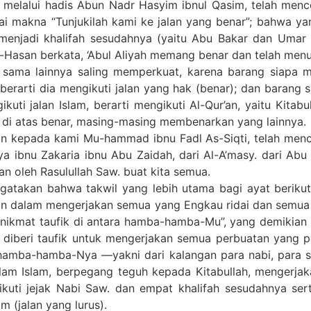
 melalui hadis Abun Nadr Hasyim ibnul Qasim, telah men
nai makna “Tunjukilah kami ke jalan yang benar”; bahwa y
enjadi khalifah sesudahnya (yaitu Abu Bakar dan Umar r
Hasan berkata, ‘Abul Aliyah memang benar dan telah menun
 sama lainnya saling memperkuat, karena barang siapa 
berarti dia mengikuti jalan yang hak (benar); dan barang s
kuti jalan Islam, berarti mengikuti Al-Qur’an, yaitu Kitabu
n di atas benar, masing-masing membenarkan yang lainnya.
n kepada kami Mu-hammad ibnu Fadl As-Siqti, telah menc
a ibnu Zakaria ibnu Abu Zaidah, dari Al-A’masy. dari Ab
kan oleh Rasulullah Saw. buat kita semua.
ngatakan bahwa takwil yang lebih utama bagi ayat berikut
guhan dalam mengerjakan semua yang Engkau ridai dan semua
ikmat taufik di antara hamba-hamba-Mu”, yang demikian it
 diberi taufik untuk mengerjakan semua perbuatan yang p
a hamba-hamba-Nya —yakni dari kalangan para nabi, para s
alam Islam, berpegang teguh kepada Kitabullah, mengerjak
kuti jejak Nabi Saw. dan empat khalifah sesudahnya ser
m (jalan yang lurus).