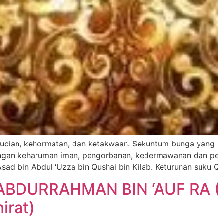
kesucian, kehormatan, dan ketakwaan. Sekuntum bunga ya
engan keharuman iman, pengorbanan, kedermawanan dan p
sad bin Abdul ‘Uzza bin Qushai bin Kilab. Keturunan suku Q
ABDURRAHMAN BIN ‘AUF RA (
irat)