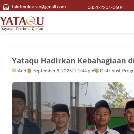
takrimulquran@gmail.com
0851-2201-0604
Yataqu Hadirkan Kebahagiaan di
Andi
September 9, 2025
1:44 pm
Distribusi
,
Progr