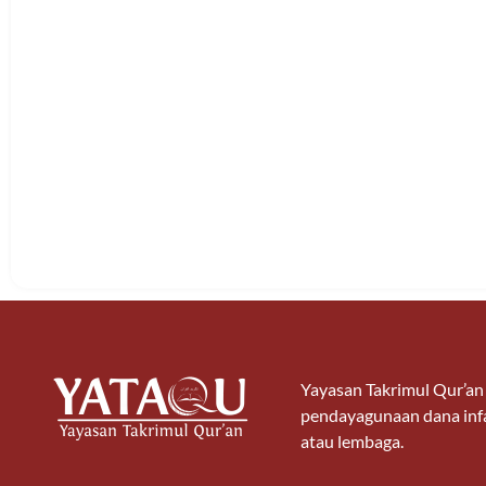
Yayasan Takrimul Qur’a
pendayagunaan dana infa
atau lembaga.