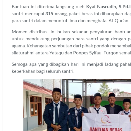
Bantuan ini diterima langsung oleh
Kyai Nasrudin, S.Pd.I
santri mencapai
315 orang
, paket beras ini diharapkan 
para santri dalam menuntut ilmu dan menghafal Al-Qur’an.
Momen distribusi ini bukan sekadar penyaluran bantuan
untuk mendukung perjuangan para santri yang dengan 
agama. Kehangatan sambutan dari pihak pondok menambah 
silaturahmi antara Yataqu dan Ponpes Syifaul Furqon semak
Semoga apa yang dibagikan hari ini menjadi ladang pah
keberkahan bagi seluruh santri.