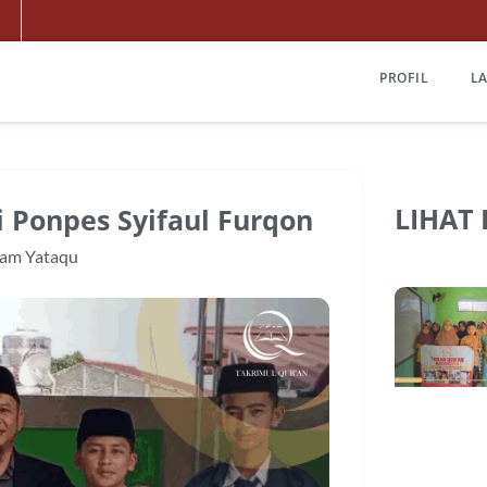
PROFIL
L
LIHAT
 Ponpes Syifaul Furqon
am Yataqu