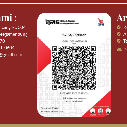
mi :
Ar
ncang Rt. 004
K
 Megamendung
Ar
770
T
01-0604
D
n@gmail.com