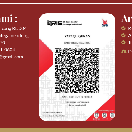
mi :
Ar
ncang Rt. 004
K
 Megamendung
Ar
770
T
01-0604
D
n@gmail.com