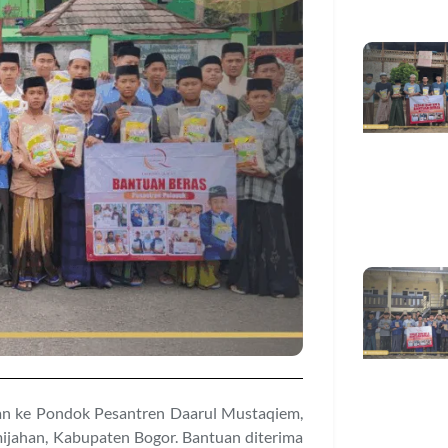
an ke Pondok Pesantren Daarul Mustaqiem,
mijahan, Kabupaten Bogor. Bantuan diterima