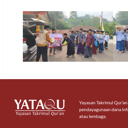
Yayasan Takrimul Qur’a
pendayagunaan dana infa
atau lembaga.