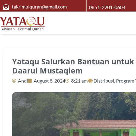
takrimulquran@gmail.com
0851-2201-0604
Yataqu Salurkan Bantuan untuk 
Daarul Mustaqiem
Andi
August 8, 2024
8:21 am
Distribusi
,
Program 