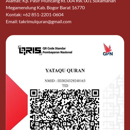
Alamat: Kp. Pasir Muncang Rt. 004 Rw. 001 Sukamanah
Megamendung Kab. Bogor Barat 16770
Kontak: +62 851-2201-0604
Email: takrimulquran@gmail.com