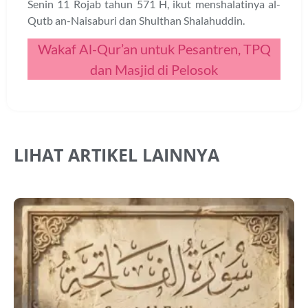
Senin 11 Rojab tahun 571 H, ikut menshalatinya al-
Qutb an-Naisaburi dan Shulthan Shalahuddin.
Wakaf Al-Qur’an untuk Pesantren, TPQ
dan Masjid di Pelosok
LIHAT ARTIKEL LAINNYA
A