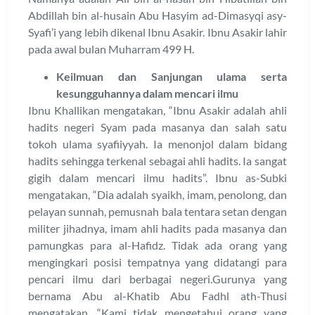
Abdillah bin al-husain Abu Hasyim ad-Dimasyqi asy-
Syafi’i yang lebih dikenal Ibnu Asakir. Ibnu Asakir lahir
pada awal bulan Muharram 499 H.
Keilmuan dan Sanjungan ulama serta
kesungguhannya dalam mencari ilmu
Ibnu Khallikan mengatakan, “Ibnu Asakir adalah ahli
hadits negeri Syam pada masanya dan salah satu
tokoh ulama syafiiyyah. Ia menonjol dalam bidang
hadits sehingga terkenal sebagai ahli hadits. Ia sangat
gigih dalam mencari ilmu hadits”. Ibnu as-Subki
mengatakan, “Dia adalah syaikh, imam, penolong, dan
pelayan sunnah, pemusnah bala tentara setan dengan
militer jihadnya, imam ahli hadits pada masanya dan
pamungkas para al-Hafidz. Tidak ada orang yang
mengingkari posisi tempatnya yang didatangi para
pencari ilmu dari berbagai negeri.Gurunya yang
bernama Abu al-Khatib Abu Fadhl ath-Thusi
mengatakan, “Kami tidak mengetahui orang yang