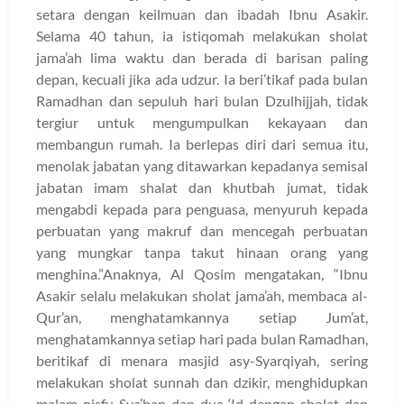
setara dengan keilmuan dan ibadah Ibnu Asakir.
Selama 40 tahun, ia istiqomah melakukan sholat
jama’ah lima waktu dan berada di barisan paling
depan, kecuali jika ada udzur. Ia beri’tikaf pada bulan
Ramadhan dan sepuluh hari bulan Dzulhijjah, tidak
tergiur untuk mengumpulkan kekayaan dan
membangun rumah. Ia berlepas diri dari semua itu,
menolak jabatan yang ditawarkan kepadanya semisal
jabatan imam shalat dan khutbah jumat, tidak
mengabdi kepada para penguasa, menyuruh kepada
perbuatan yang makruf dan mencegah perbuatan
yang mungkar tanpa takut hinaan orang yang
menghina.”Anaknya, Al Qosim mengatakan, “Ibnu
Asakir selalu melakukan sholat jama’ah, membaca al-
Qur’an, menghatamkannya setiap Jum’at,
menghatamkannya setiap hari pada bulan Ramadhan,
beritikaf di menara masjid asy-Syarqiyah, sering
melakukan sholat sunnah dan dzikir, menghidupkan
malam nisfu Sya’ban dan dua ‘Id dengan sholat dan