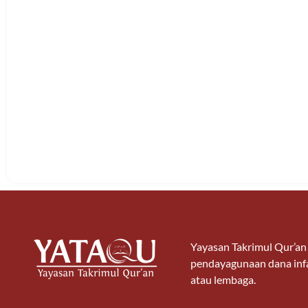
Yayasan Takrimul Qur’a
pendayagunaan dana infa
atau lembaga.