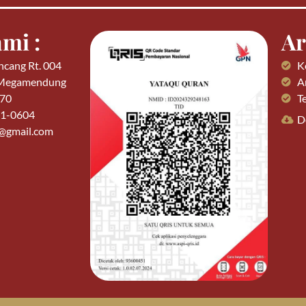
mi :
Ar
ncang Rt. 004
K
 Megamendung
Ar
770
T
01-0604
D
n@gmail.com