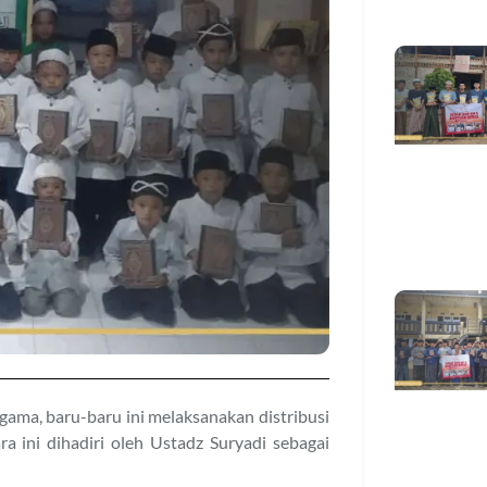
gama, baru-baru ini melaksanakan distribusi
a ini dihadiri oleh Ustadz Suryadi sebagai