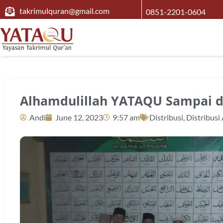
takrimulquran@gmail.com
0851-2201-0604
Alhamdulillah YATAQU Sampai d
Andi
June 12, 2023
9:57 am
Distribusi
,
Distribusi