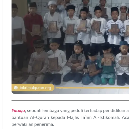
Yataqu
, sebuah lembaga yang peduli terhadap pendidikan a
bantuan Al-Quran kepada Majlis Ta’lim Al-Istikomah. Acar
perwakilan penerima.