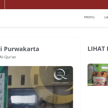
PROFIL
L
LIHAT
i Purwakarta
 Al-Qur'an