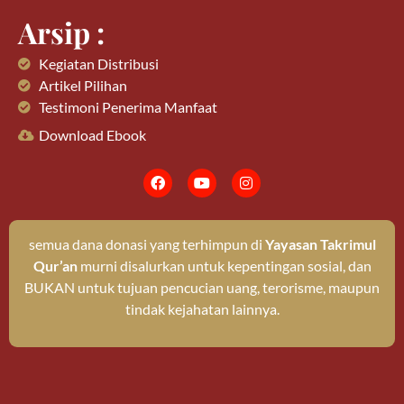
Arsip :
Kegiatan Distribusi
Artikel Pilihan
Testimoni Penerima Manfaat
Download Ebook
semua dana donasi yang terhimpun di
Yayasan Takrimul
Qur’an
murni disalurkan untuk kepentingan sosial, dan
BUKAN untuk tujuan pencucian uang, terorisme, maupun
tindak kejahatan lainnya.