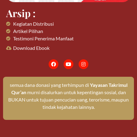
Arsip :
Kegiatan Distribusi
Artikel Pilihan
Testimoni Penerima Manfaat
Download Ebook
semua dana donasi yang terhimpun di
Yayasan Takrimul
Qur’an
murni disalurkan untuk kepentingan sosial, dan
BUKAN untuk tujuan pencucian uang, terorisme, maupun
tindak kejahatan lainnya.