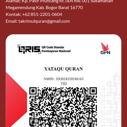
Alamat: Kp. Pasir Muncang Rt. 004 Rw. 001 Sukamanah
Megamendung Kab. Bogor Barat 16770
Kontak: +62 851-2201-0604
Email: takrimulquran@gmail.com