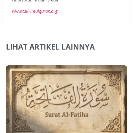
www.takrimulquran.org
LIHAT ARTIKEL LAINNYA
A