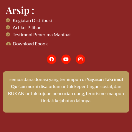
Arsip :
Kegiatan Distribusi
Artikel Pilihan
Testimoni Penerima Manfaat
Download Ebook
semua dana donasi yang terhimpun di
Yayasan Takrimul
Qur’an
murni disalurkan untuk kepentingan sosial, dan
BUKAN untuk tujuan pencucian uang, terorisme, maupun
tindak kejahatan lainnya.