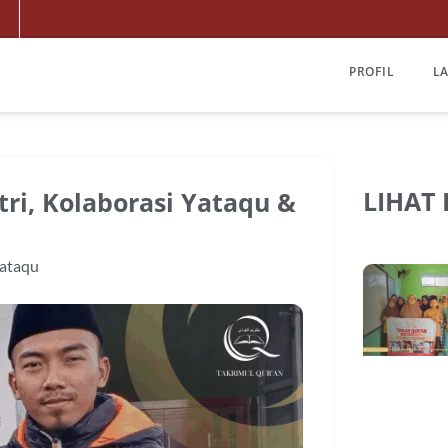
PROFIL
L
LIHAT
ri, Kolaborasi Yataqu &
ataqu