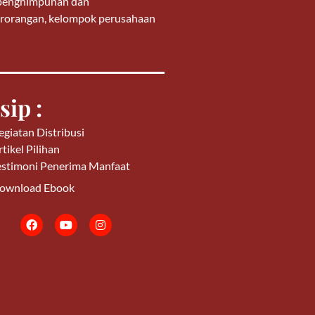
g penghimpunan dan
 perorangan, kelompok perusahaan
sip :
egiatan Distribusi
tikel Pilihan
estimoni Penerima Manfaat
ownload Ebook