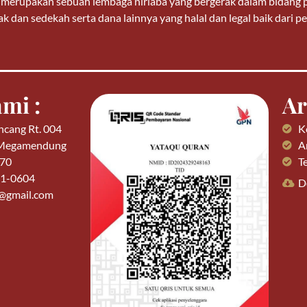
n merupakan sebuah lembaga nirlaba yang bergerak dalam bidan
k dan sedekah serta dana lainnya yang halal dan legal baik dari
mi :
Ar
ncang Rt. 004
K
 Megamendung
Ar
770
T
01-0604
D
n@gmail.com