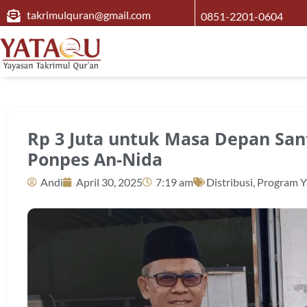
takrimulquran@gmail.com
0851-2201-0604
Rp 3 Juta untuk Masa Depan Sant
Ponpes An-Nida
Andi
April 30, 2025
7:19 am
Distribusi
,
Program Y