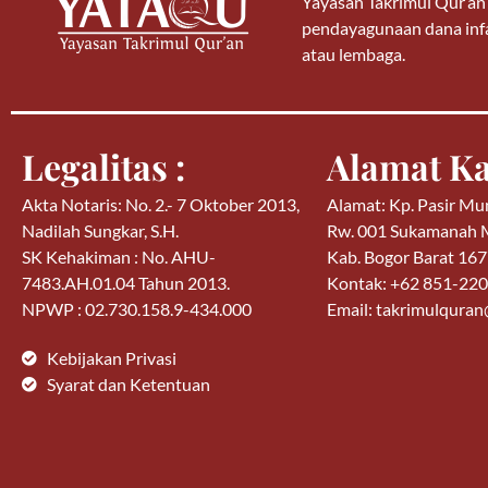
Yayasan Takrimul Qur’a
pendayagunaan dana infa
atau lembaga.
Legalitas :
Alamat Ka
Akta Notaris: No. 2.- 7 Oktober 2013,
Alamat: Kp. Pasir Mu
Nadilah Sungkar, S.H.
Rw. 001 Sukamanah
SK Kehakiman : No. AHU-
Kab. Bogor Barat 16
7483.AH.01.04 Tahun 2013.
Kontak: +62 851-22
NPWP : 02.730.158.9-434.000
Email: takrimulqura
Kebijakan Privasi
Syarat dan Ketentuan