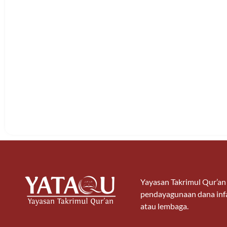
Yayasan Takrimul Qur’a
pendayagunaan dana infa
atau lembaga.