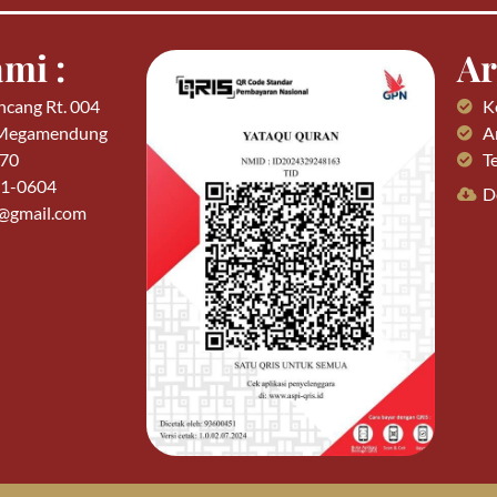
mi :
Ar
ncang Rt. 004
K
 Megamendung
Ar
770
T
01-0604
D
n@gmail.com