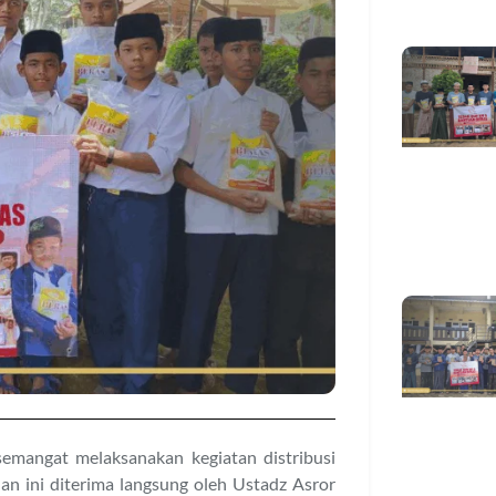
emangat melaksanakan kegiatan distribusi
n ini diterima langsung oleh Ustadz Asror