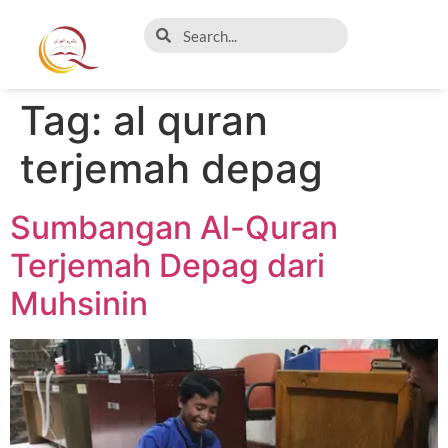
Tag:
al quran
terjemah depag
Sumbangan Al-Quran
Terjemah Depag dari
Muhsinin