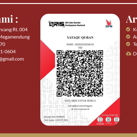
mi :
Ar
ncang Rt. 004
K
 Megamendung
Ar
770
T
01-0604
D
n@gmail.com