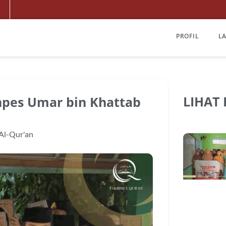
PROFIL
L
LIHAT
npes Umar bin Khattab
 Al-Qur'an