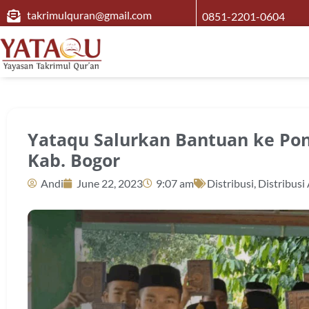
takrimulquran@gmail.com
0851-2201-0604
Yataqu Salurkan Bantuan ke Po
Kab. Bogor
Andi
June 22, 2023
9:07 am
Distribusi
,
Distribusi