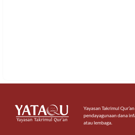
Yayasan Takrimul Qur’a
pendayagunaan dana infa
atau lembaga.