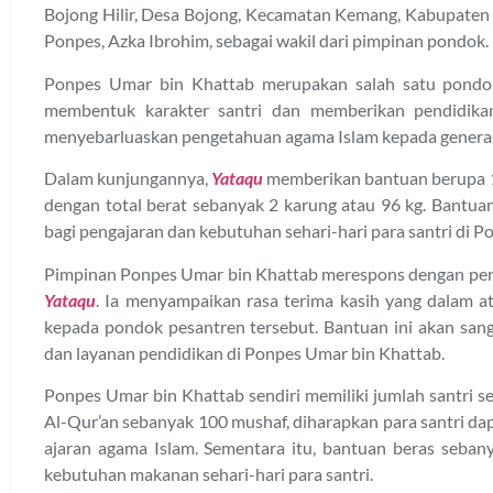
Bojong Hilir, Desa Bojong, Kecamatan Kemang, Kabupaten B
Ponpes, Azka Ibrohim, sebagai wakil dari pimpinan pondok.
Ponpes Umar bin Khattab merupakan salah satu pondok
membentuk karakter santri dan memberikan pendidikan
menyebarluaskan pengetahuan agama Islam kepada generas
Dalam kunjungannya,
Yataqu
memberikan bantuan berupa 1
dengan total berat sebanyak 2 karung atau 96 kg. Bantua
bagi pengajaran dan kebutuhan sehari-hari para santri di 
Pimpinan Ponpes Umar bin Khattab merespons dengan penu
Yataqu
. Ia menyampaikan rasa terima kasih yang dalam a
kepada pondok pesantren tersebut. Bantuan ini akan san
dan layanan pendidikan di Ponpes Umar bin Khattab.
Ponpes Umar bin Khattab sendiri memiliki jumlah santri 
Al-Qur’an sebanyak 100 mushaf, diharapkan para santri d
ajaran agama Islam. Sementara itu, bantuan beras seb
kebutuhan makanan sehari-hari para santri.