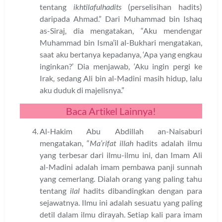
tentang
ikhtilafulhadits
(perselisihan hadits)
daripada Ahmad.” Dari Muhammad bin Ishaq
as-Siraj, dia mengatakan, “Aku mendengar
Muhammad bin Isma’il al-Bukhari mengatakan,
saat aku bertanya kepadanya, ‘Apa yang engkau
inginkan?’ Dia menjawab, ‘Aku ingin pergi ke
Irak, sedang Ali bin al-Madini masih hidup, lalu
aku duduk di majelisnya.”
Baca Artikel Lainnya!
Al-Hakim Abu Abdillah an-Naisaburi
mengatakan, “
Ma’rifat illah
hadits adalah ilmu
yang terbesar dari ilmu-ilmu ini, dan Imam Ali
al-Madini adalah imam pembawa panji sunnah
yang cemerlang. Dialah orang yang paling tahu
tentang
ilal
hadits dibandingkan dengan para
sejawatnya. Ilmu ini adalah sesuatu yang paling
detil dalam ilmu dirayah. Setiap kali para imam