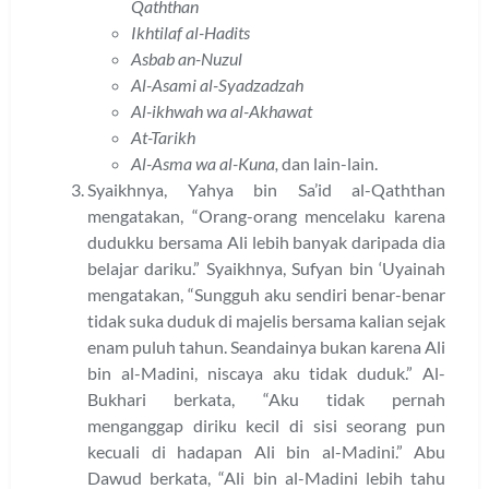
Qaththan
Ikhtilaf al-Hadits
Asbab an-Nuzul
Al-Asami al-Syadzadzah
Al-ikhwah wa al-Akhawat
At-Tarikh
Al-Asma wa al-Kuna,
dan lain-lain.
Syaikhnya, Yahya bin Sa’id al-Qaththan
mengatakan, “Orang-orang mencelaku karena
dudukku bersama Ali lebih banyak daripada dia
belajar dariku.” Syaikhnya, Sufyan bin ‘Uyainah
mengatakan, “Sungguh aku sendiri benar-benar
tidak suka duduk di majelis bersama kalian sejak
enam puluh tahun. Seandainya bukan karena Ali
bin al-Madini, niscaya aku tidak duduk.” Al-
Bukhari berkata, “Aku tidak pernah
menganggap diriku kecil di sisi seorang pun
kecuali di hadapan Ali bin al-Madini.” Abu
Dawud berkata, “Ali bin al-Madini lebih tahu