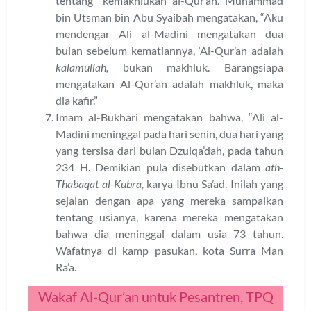
tentang “kemakhlukan al-Qur’an. Muhammad
bin Utsman bin Abu Syaibah mengatakan, “Aku
mendengar Ali al-Madini mengatakan dua
bulan sebelum kematiannya, ‘Al-Qur’an adalah
kalamullah,
bukan makhluk. Barangsiapa
mengatakan Al-Qur’an adalah makhluk, maka
dia kafir.”
Imam al-Bukhari mengatakan bahwa, “Ali al-
Madini meninggal pada hari senin, dua hari yang
yang tersisa dari bulan Dzulqa’dah, pada tahun
234 H. Demikian pula disebutkan dalam
ath-
Thabaqat al-Kubra,
karya Ibnu Sa’ad. Inilah yang
sejalan dengan apa yang mereka sampaikan
tentang usianya, karena mereka mengatakan
bahwa dia meninggal dalam usia 73 tahun.
Wafatnya di kamp pasukan, kota Surra Man
Ra’a.
Wakaf Al-Qur’an untuk Pesantren, TPQ