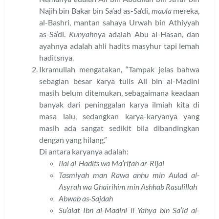
Najih bin Bakar bin Sa’ad as-Sa’di,
maula
mereka,
al-Bashri, mantan sahaya Urwah bin Athiyyah
as-Sa’di.
Kunyah
nya adalah Abu al-Hasan, dan
ayahnya adalah ahli hadits masyhur tapi lemah
haditsnya.
Ikramullah mengatakan, “Tampak jelas bahwa
sebagian besar karya tulis Ali bin al-Madini
masih belum ditemukan, sebagaimana keadaan
banyak dari peninggalan karya ilmiah kita di
masa lalu, sedangkan karya-karyanya yang
masih ada sangat sedikit bila dibandingkan
dengan yang hilang.”
Di antara karyanya adalah:
Ilal al-Hadits wa Ma’rifah ar-Rijal
Tasmiyah man Rawa anhu min Aulad al-
Asyrah wa Ghairihim min Ashhab Rasulillah
Abwab as-Sajdah
Su’alat Ibn al-Madini li Yahya bin Sa’id al-