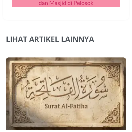
dan Masjid di Pelosok
LIHAT ARTIKEL LAINNYA
A