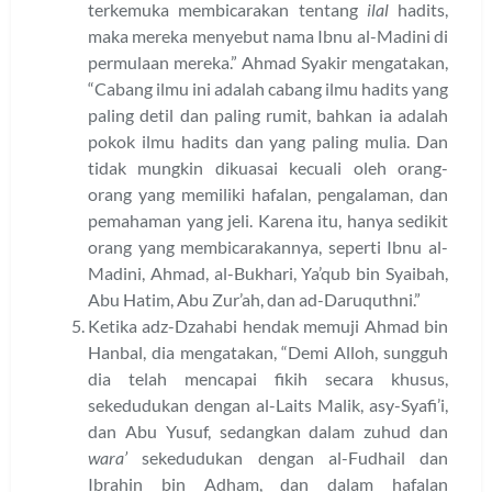
terkemuka membicarakan tentang
ilal
hadits,
maka mereka menyebut nama Ibnu al-Madini di
permulaan mereka.” Ahmad Syakir mengatakan,
“Cabang ilmu ini adalah cabang ilmu hadits yang
paling detil dan paling rumit, bahkan ia adalah
pokok ilmu hadits dan yang paling mulia. Dan
tidak mungkin dikuasai kecuali oleh orang-
orang yang memiliki hafalan, pengalaman, dan
pemahaman yang jeli. Karena itu, hanya sedikit
orang yang membicarakannya, seperti Ibnu al-
Madini, Ahmad, al-Bukhari, Ya’qub bin Syaibah,
Abu Hatim, Abu Zur’ah, dan ad-Daruquthni.”
Ketika adz-Dzahabi hendak memuji Ahmad bin
Hanbal, dia mengatakan, “Demi Alloh, sungguh
dia telah mencapai fikih secara khusus,
sekedudukan dengan al-Laits Malik, asy-Syafi’i,
dan Abu Yusuf, sedangkan dalam zuhud dan
wara’
sekedudukan dengan al-Fudhail dan
Ibrahin bin Adham, dan dalam hafalan